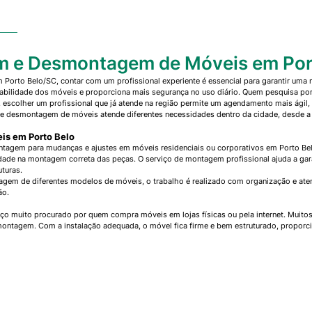
m e Desmontagem de Móveis em Por
Porto Belo/SC, contar com um profissional experiente é essencial para garantir um
urabilidade dos móveis e proporciona mais segurança no uso diário. Quem pesquisa p
o, escolher um profissional que já atende na região permite um agendamento mais ágil
 e desmontagem de móveis atende diferentes necessidades dentro da cidade, desde a
is em Porto Belo
tagem para mudanças e ajustes em móveis residenciais ou corporativos em Porto Be
dade na montagem correta das peças. O serviço de montagem profissional ajuda a gara
turas.
gem de diferentes modelos de móveis, o trabalho é realizado com organização e aten
ão.
o muito procurado por quem compra móveis em lojas físicas ou pela internet. Muit
montagem. Com a instalação adequada, o móvel fica firme e bem estruturado, proporci