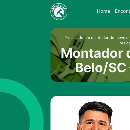
Home
Encon
Precisa de um montador de móveis 
resid
Montador d
Belo/SC