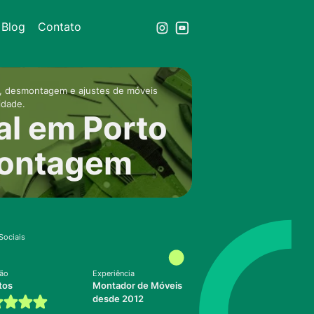
Blog
Contato
m, desmontagem e ajustes de móveis
idade.
al em Porto
montagem
Sociais
ção
Experiência
tos
Montador de Móveis
desde 2012