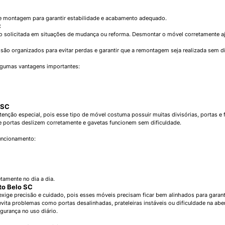
e montagem para garantir estabilidade e acabamento adequado.
C
olicitada em situações de mudança ou reforma. Desmontar o móvel corretamente ajuda
ão organizados para evitar perdas e garantir que a remontagem seja realizada sem di
lgumas vantagens importantes:
 SC
nção especial, pois esse tipo de móvel costuma possuir muitas divisórias, portas e
que portas deslizem corretamente e gavetas funcionem sem dificuldade.
funcionamento:
tamente no dia a dia.
to Belo SC
ige precisão e cuidado, pois esses móveis precisam ficar bem alinhados para garanti
 evita problemas como portas desalinhadas, prateleiras instáveis ou dificuldade na 
urança no uso diário.