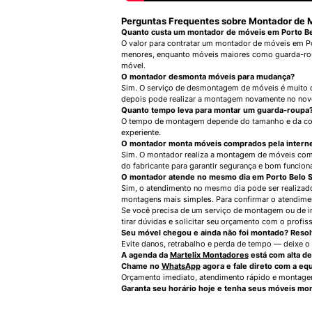
Perguntas Frequentes sobre Montador de 
Quanto custa um montador de móveis em Porto B
O valor para contratar um montador de móveis em P
menores, enquanto móveis maiores como guarda-roup
móvel.
O montador desmonta móveis para mudança?
Sim. O serviço de desmontagem de móveis é muito c
depois pode realizar a montagem novamente no nov
Quanto tempo leva para montar um guarda-roupa
O tempo de montagem depende do tamanho e da comp
experiente.
O montador monta móveis comprados pela intern
Sim. O montador realiza a montagem de móveis compr
do fabricante para garantir segurança e bom funcio
O montador atende no mesmo dia em Porto Belo 
Sim, o atendimento no mesmo dia pode ser realizado
montagens mais simples. Para confirmar o atendiment
Se você precisa de um serviço de montagem ou de in
tirar dúvidas e solicitar seu orçamento com o profiss
Seu móvel chegou e ainda não foi montado? Resolv
Evite danos, retrabalho e perda de tempo — deixe o 
A agenda da
Martelix Montadores
está com alta d
Chame no
WhatsApp
agora e fale direto com a eq
Orçamento imediato, atendimento rápido e montage
Garanta seu horário hoje e tenha seus móveis mo