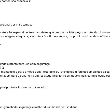
s pontos são essenciais:
uncional por mais tempo.
atenção, especialmente em modelos que possuem várias peças estruturais. Uma cama
montagem adequada, a estrutura fica firme e segura, proporcionando mais conforto e 
:
tada e pronta para uso com segurança.
 SC
i montagem geral de móveis em Porto Belo SC, atendendo diferentes ambientes da cas
montagem para garantir um bom resultado final. Entre os móveis mais comuns estão es
lguns pontos são sempre observados:
, garantindo segurança e melhor durabilidade no uso diário.