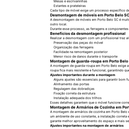
Mesas e escrivaninhas
Estantes e prateleiras
Cada tipo de móvel exige um processo específico d
Desmontagem de móveis em Porto Belo S
A desmontagem de móveis em Porto Belo SC é muito s
outro local.
Durante esse processo, as ferragens e componentes s
Benefícios da desmontagem profissional
Realizar a desmontagem com um profissional traz a
Preservação das peças do móvel
Organização das ferragens
Facilidade na remontagem posterior
Menor risco de danos durante o transporte
Montagem de guarda-roupa em Porto Belo
A montagem de guarda-roupa em Porto Belo exige ate
roupa fica mais resistente e funcional, garantindo 
Ajustes importantes durante a montagem
Alguns ajustes são essenciais para garantir bom 
Alinhamento das portas
Regulagem das dobradiças
Fixação correta da estrutura
Instalação adequada dos trilhos
Esses detalhes garantem que o móvel funcione corre
Montagem de Armários de Cozinha em Por
A montagem de armários de cozinha em Porto Belo ex
um ambiente de uso constante, a instalação correta
garante melhor aproveitamento do espaço e mais seg
Ajustes importantes na montagem de armários