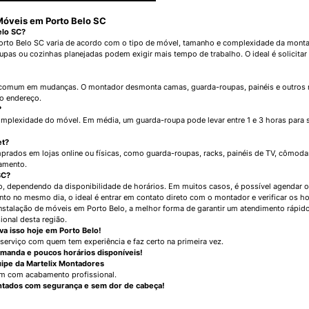
Móveis em Porto Belo SC
elo SC?
orto Belo SC varia de acordo com o tipo de móvel, tamanho e complexidade da mont
as ou cozinhas planejadas podem exigir mais tempo de trabalho. O ideal é solicita
omum em mudanças. O montador desmonta camas, guarda-roupas, painéis e outros móv
o endereço.
?
lexidade do móvel. Em média, um guarda-roupa pode levar entre 1 e 3 horas para s
et?
ados em lojas online ou físicas, como guarda-roupas, racks, painéis de TV, cômoda
namento.
SC?
, dependendo da disponibilidade de horários. Em muitos casos, é possível agendar o
o no mesmo dia, o ideal é entrar em contato direto com o montador e verificar os ho
stalação de móveis em Porto Belo, a melhor forma de garantir um atendimento rápido
ional desta região.
a isso hoje em Porto Belo!
serviço com quem tem experiência e faz certo na primeira vez.
emanda e poucos horários disponíveis!
uipe da Martelix Montadores
m com acabamento profissional.
ntados com segurança e sem dor de cabeça!