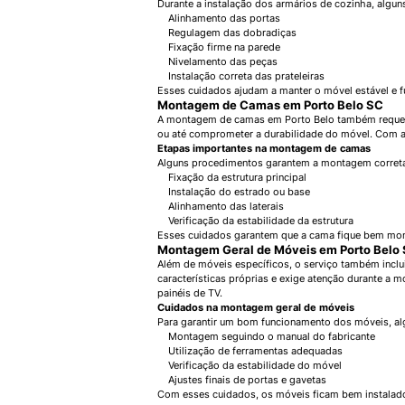
Durante a instalação dos armários de cozinha, algun
Alinhamento das portas
Regulagem das dobradiças
Fixação firme na parede
Nivelamento das peças
Instalação correta das prateleiras
Esses cuidados ajudam a manter o móvel estável e f
Montagem de Camas em Porto Belo SC
A montagem de camas em Porto Belo também requer 
ou até comprometer a durabilidade do móvel. Com a 
Etapas importantes na montagem de camas
Alguns procedimentos garantem a montagem correta
Fixação da estrutura principal
Instalação do estrado ou base
Alinhamento das laterais
Verificação da estabilidade da estrutura
Esses cuidados garantem que a cama fique bem mon
Montagem Geral de Móveis em Porto Belo
Além de móveis específicos, o serviço também inclu
características próprias e exige atenção durante a 
painéis de TV.
Cuidados na montagem geral de móveis
Para garantir um bom funcionamento dos móveis, a
Montagem seguindo o manual do fabricante
Utilização de ferramentas adequadas
Verificação da estabilidade do móvel
Ajustes finais de portas e gavetas
Com esses cuidados, os móveis ficam bem instalados