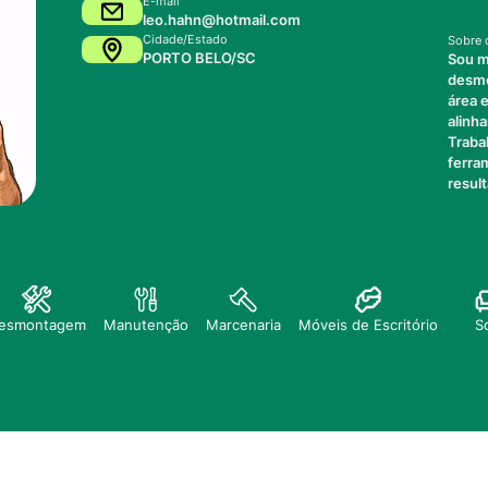
E-mail
leo.hahn@hotmail.com
Cidade/Estado
Sobre 
PORTO BELO/SC
Sou m
desmo
área 
alinh
Traba
ferra
resul
S
esmontagem
Manutenção
Marcenaria
Móveis de Escritório