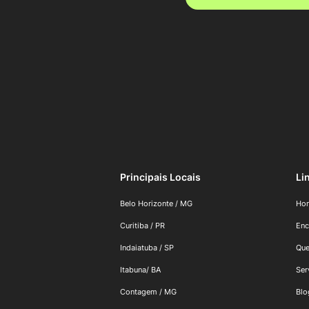
Principais Locais
Li
Belo Horizonte / MG
Ho
Curitiba / PR
Enc
Indaiatuba / SP
Qu
Itabuna/ BA
Ser
Contagem / MG
Blo