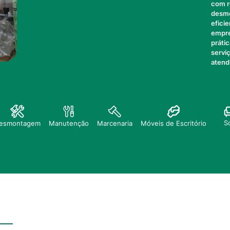
com r
desmo
efici
empre
práti
servi
atend
S
esmontagem
Manutenção
Marcenaria
Móveis de Escritório