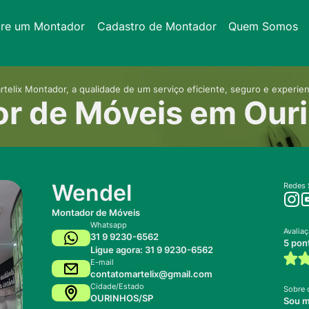
tre um Montador
Cadastro de Montador
Quem Somos
rtelix Montador, a qualidade de um serviço eficiente, seguro e experien
r de Móveis em Our
Wendel
Redes 
Montador de Móveis
Whatsapp
Avalia
31 9 9230-6562
5 pon
Ligue agora: 31 9 9230-6562
E-mail
contatomartelix@gmail.com
Cidade/Estado
Sobre 
OURINHOS/SP
Sou m