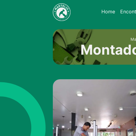
Home
Encon
Ma
Montado