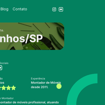
Blog
Contato
te.
inhos/SP
Sociais
ção
Experiência
tos
Montador de Móveis
desde 2011.
o Montador
ontador de móveis profissional, atuando