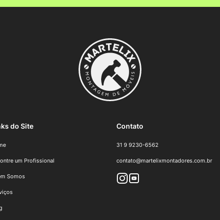
nks do Site
Contato
me
31 9 9230-6562
ontre um Profissional
contato@martelixmontadores.com.br
em Somos
viços
g