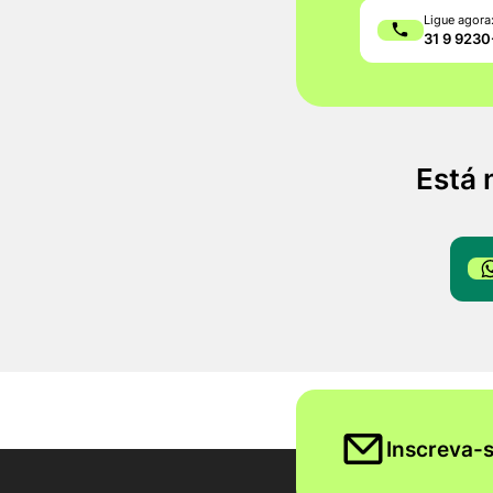
Ligue agora
31 9 923
Está 
Inscreva-s