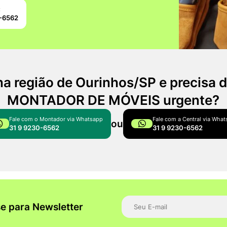
:
0-6562
na região de Ourinhos/SP e precisa
MONTADOR DE MÓVEIS urgente?
Fale com o Montador via Whatsapp
Fale com a Central via Wha
ou
31 9 9230-6562
31 9 9230-6562
e para Newsletter