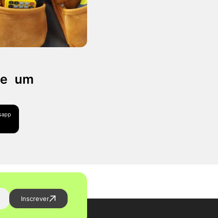
 de um
tsapp
Inscrever