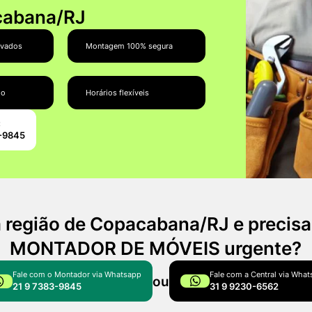
cabana/RJ
ovados
Montagem 100% segura
do
Horários flexíveis
:
3-9845
a região de Copacabana/RJ e precis
MONTADOR DE MÓVEIS urgente?
Fale com o Montador via Whatsapp
Fale com a Central via Wha
ou
21 9 7383-9845
31 9 9230-6562