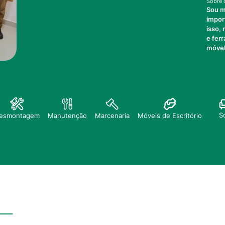
Sobre 
Sou m
impor
isso,
e fer
móvel
S
esmontagem
Manutenção
Marcenaria
Móveis de Escritório