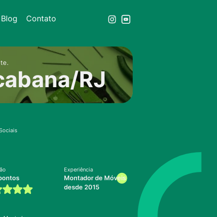
Blog
Contato
te.
cabana/RJ
Sociais
ção
Experiência
pontos
Montador de Móveis
desde 2015