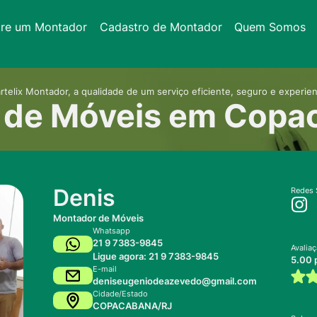
tre um Montador
Cadastro de Montador
Quem Somos
rtelix Montador, a qualidade de um serviço eficiente, seguro e experien
 de Móveis em Copa
Denis
Redes 
Montador de Móveis
Whatsapp
21 9 7383-9845
Avalia
Ligue agora: 21 9 7383-9845
5.00 
E-mail
deniseugeniodeazevedo@gmail.com
Cidade/Estado
COPACABANA/RJ