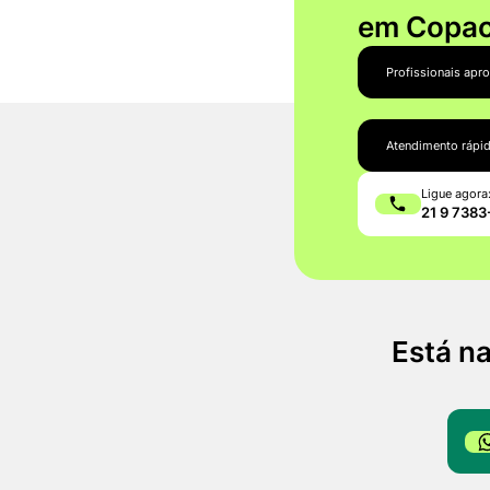
em Copa
Profissionais apr
Atendimento rápi
Ligue agora
21 9 738
Está n