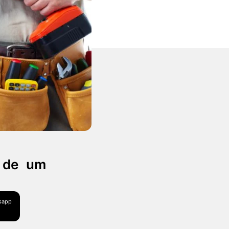
a de um
tsapp