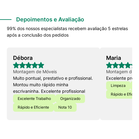
Depoimentos e Avaliação
99% dos nossos especialistas recebem avaliação 5 estrelas
após a conclusão dos pedidos
Débora
Maria
Montagem de Móveis
Montagem de M
Muito pontual, prestativo e profissional.
Excelente profis
Montou muito rápido minha
Limpeza
O
escrivaninha. Excelente profissional
Rápido e Eficien
Excelente Trabalho
Organizado
Rápido e Eficiente
Nota 10