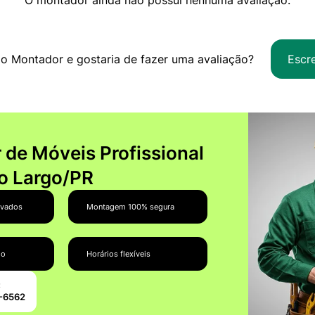
o Montador e gostaria de fazer uma avaliação?
Escr
de Móveis Profissional
 Largo/PR
ovados
Montagem 100% segura
do
Horários flexíveis
:
0-6562