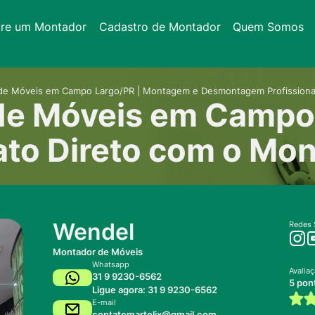
tre um Montador
Cadastro de Montador
Quem Somos
de Móveis em Campo Largo/PR | Montagem e Desmontagem Profissional 
de Móveis em Campo 
to Direto com o Mo
Wendel
Redes 
Montador de Móveis
Whatsapp
Avalia
31 9 9230-6562
5 pon
Ligue agora: 31 9 9230-6562
E-mail
contatomartelix@gmail.com