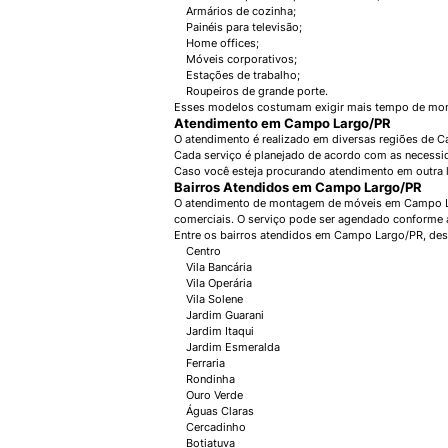
Armários de cozinha;
Painéis para televisão;
Home offices;
Móveis corporativos;
Estações de trabalho;
Roupeiros de grande porte.
Esses modelos costumam exigir mais tempo de monta
Atendimento em Campo Largo/PR
O atendimento é realizado em diversas regiões de C
Cada serviço é planejado de acordo com as necessida
Caso você esteja procurando atendimento em outra 
Bairros Atendidos em Campo Largo/PR
O atendimento de montagem de móveis em Campo Lar
comerciais. O serviço pode ser agendado conforme 
Entre os bairros atendidos em Campo Largo/PR, de
Centro
Vila Bancária
Vila Operária
Vila Solene
Jardim Guarani
Jardim Itaqui
Jardim Esmeralda
Ferraria
Rondinha
Ouro Verde
Águas Claras
Cercadinho
Botiatuva