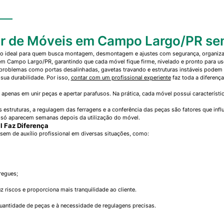
r de Móveis em Campo Largo/PR s
 ideal para quem busca montagem, desmontagem e ajustes com segurança, organizaç
em Campo Largo/PR, garantindo que cada móvel fique firme, nivelado e pronto para us
oblemas como portas desalinhadas, gavetas travando e estruturas instáveis podem 
ua durabilidade. Por isso,
contar com um profissional experiente
faz toda a diferenç
penas em unir peças e apertar parafusos. Na prática, cada móvel possui característi
s estruturas, a regulagem das ferragens e a conferência das peças são fatores que inf
só aparecem semanas depois da utilização do móvel.
l Faz Diferença
m de auxílio profissional em diversas situações, como:
regues;
 riscos e proporciona mais tranquilidade ao cliente.
ntidade de peças e à necessidade de regulagens precisas.