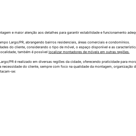
gem e maior atenção aos detalhes para garantir estabilidade e funcionamento adeq
ampo Largo/PR, abrangendo bairros residenciais, áreas comerciais e condomínios.
des do cliente, considerando o tipo de móvel, o espaço disponível e as característi
localidade, também é possível
localizar montadores de móveis em outras regiões.
go/PR é realizado em diversas regiões da cidade, oferecendo praticidade para mor
a necessidade do cliente, sempre com foco na qualidade da montagem, organização d
stacam-se: