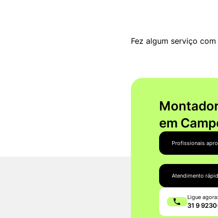
Fez algum serviço com 
Montador 
em Campo
Profissionais apr
Atendimento rápi
Ligue agora
31 9 923