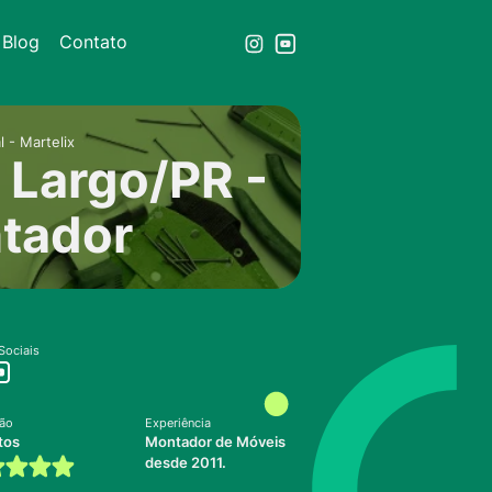
Blog
Contato
- Martelix
Largo/PR -
ntador
Sociais
ção
Experiência
tos
Montador de Móveis
desde 2011.