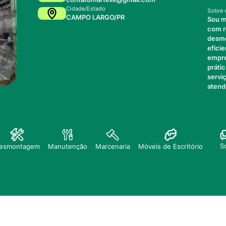
Cidade/Estado
Sobre 
CAMPO LARGO/PR
Sou m
com r
desmo
efici
empre
práti
servi
atend
S
esmontagem
Manutenção
Marcenaria
Móveis de Escritório